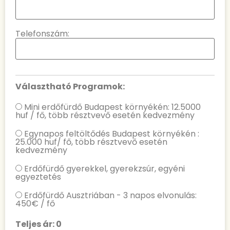
Telefonszám:
Választható Programok:
Mini erdőfürdő Budapest környékén: 12.5000
huf / fő, több résztvevő esetén kedvezmény
Egynapos feltöltődés Budapest környékén :
25.000 huf/ fő, több résztvevő esetén
kedvezmény
Erdőfürdő gyerekkel, gyerekzsúr, egyéni
egyeztetés
Erdőfürdő Ausztriában - 3 napos elvonulás:
450€ / fő
Teljes ár: 0