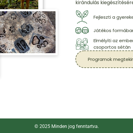
kirándulás kiegészítésére
Fejleszti a gyere
Játékos formában
Elmélyíti az embe
csoportos sétán
Programok megteki
© 2025 Minden jog fenntartva.