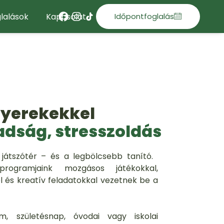
lalások
Kapcsolat
Időpontfoglalás
gyerekekkel
adság, stresszoldás
játszótér – és a legbölcsebb tanító.
rogramjaink mozgásos játékokkal,
el és kreatív feladatokkal vezetnek be a
am, születésnap, óvodai vagy iskolai