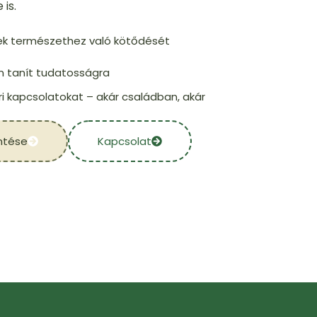
 is.
kek természethez való kötődését
 tanít tudatosságra
ri kapcsolatokat – akár családban, akár
ntése
Kapcsolat