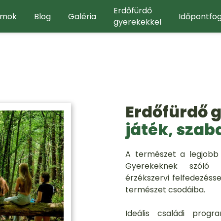
Erdőfürdő
amok
Blog
Galéria
Időpontfog
gyerekekkel
Erdőfürdő 
játék, szab
A természet a legjobb 
Gyerekeknek szóló p
érzékszervi felfedezéss
természet csodáiba.
Ideális családi progr