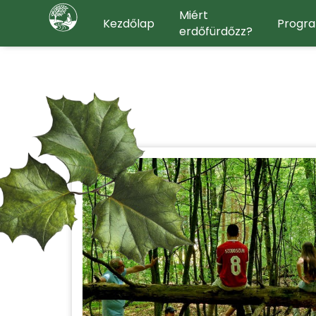
Miért
Kezdőlap
Progr
erdőfürdőzz?