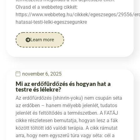
Olvasd el a webbeteg cikkét:
https://www.webbeteg.hu/cikkek/egeszseges/29556/er
hatasai-testi-lelki-egeszsegunkre
Learn more
november 6, 2025
Mi az erdőfürdőzés és hogyan hat a
testre és lélekre?
Az erdőfürdőzés (shinrin-yoku) nem csupán séta
az erdőben – hanem mélyebb jelenlét, tudatos
jelenlét és feltöltődés a természetben. A FATÁJ
cikke részletesen bemutatja, hogyan lesz a fák
között töltött idő valódi terápia. A cikk rámutat
arra, hogy nem egyszerű túra vagy séta: cél a