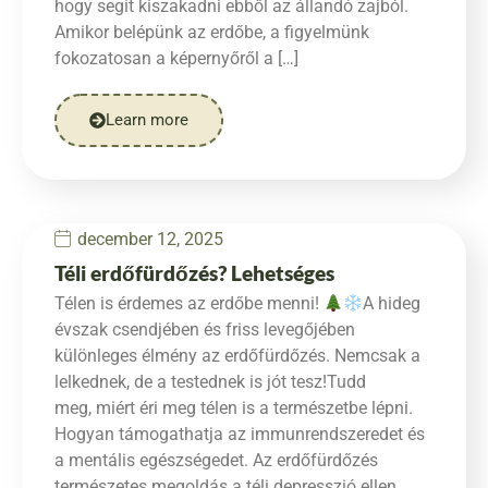
hogy segít kiszakadni ebből az állandó zajból.
Amikor belépünk az erdőbe, a figyelmünk
fokozatosan a képernyőről a […]
Learn more
december 12, 2025
Téli erdőfürdőzés? Lehetséges
Télen is érdemes az erdőbe menni!
A hideg
évszak csendjében és friss levegőjében
különleges élmény az erdőfürdőzés. Nemcsak a
lelkednek, de a testednek is jót tesz!Tudd
meg, miért éri meg télen is a természetbe lépni.
Hogyan támogathatja az immunrendszeredet és
a mentális egészségedet. Az erdőfürdőzés
természetes megoldás a téli depresszió ellen.