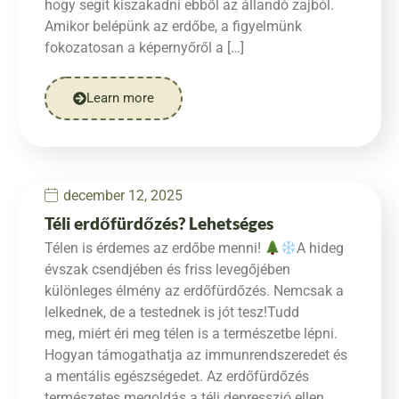
hogy segít kiszakadni ebből az állandó zajból.
Amikor belépünk az erdőbe, a figyelmünk
fokozatosan a képernyőről a […]
Learn more
december 12, 2025
Téli erdőfürdőzés? Lehetséges
Télen is érdemes az erdőbe menni!
A hideg
évszak csendjében és friss levegőjében
különleges élmény az erdőfürdőzés. Nemcsak a
lelkednek, de a testednek is jót tesz!Tudd
meg, miért éri meg télen is a természetbe lépni.
Hogyan támogathatja az immunrendszeredet és
a mentális egészségedet. Az erdőfürdőzés
természetes megoldás a téli depresszió ellen.