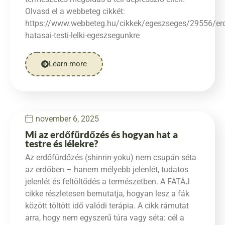
Olvasd el a webbeteg cikkét:
https://www.webbeteg.hu/cikkek/egeszseges/29556/er
hatasai-testi-lelki-egeszsegunkre
Learn more
november 6, 2025
Mi az erdőfürdőzés és hogyan hat a
testre és lélekre?
Az erdőfürdőzés (shinrin-yoku) nem csupán séta
az erdőben – hanem mélyebb jelenlét, tudatos
jelenlét és feltöltődés a természetben. A FATÁJ
cikke részletesen bemutatja, hogyan lesz a fák
között töltött idő valódi terápia. A cikk rámutat
arra, hogy nem egyszerű túra vagy séta: cél a